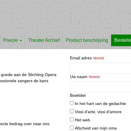
Poezïe
Theater Archief
Product beschrijving
Bestell
Email adres
Vereist
 goede aan de Stichting Opera
Uw naam
Vereist
essionele zangers de kans
Boektitel
In het hart van de gedachte
Vissi d'arte, vissi d'amore
Het web
recte bedrag over naar ons
Afscheid van mijn oma