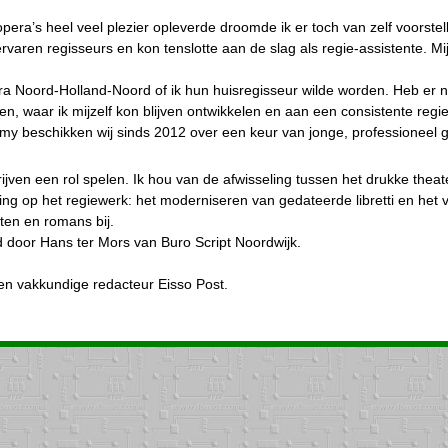
era’s heel veel plezier opleverde droomde ik er toch van zelf voorstell
varen regisseurs en kon tenslotte aan de slag als regie-assistente. Mijn
 Noord-Holland-Noord of ik hun huisregisseur wilde worden. Heb er noo
rden, waar ik mijzelf kon blijven ontwikkelen en aan een consistente r
y beschikken wij sinds 2012 over een keur van jonge, professioneel g
jven een rol spelen. Ik hou van de afwisseling tussen het drukke theat
ling op het regiewerk: het moderniseren van gedateerde libretti en het
en en romans bij.
eid door Hans ter Mors van Buro Script Noordwijk.
even vakkundige redacteur Eisso Post.