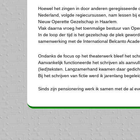
Hoewel het zingen in door anderen geregisseerde op
Nederland, volgde regiecursussen, nam lessen bij er
Nieuw Operette Gezelschap in Haarlem.
Vlak daarna vroeg het toenmalige bestuur van Opera
In de loop der tijd is het gezelschap de plek gewo
samenwerking met de International Belcanto Academ
Ondanks de focus op het theaterwerk bleef het schri
Aanvankelijk functioneerde het schrijven als aanvul
(lied)teksten. Langzamerhand kwamen daar gedicht
Bij het schrijven van fictie werd ik jarenlang begel
Sinds zijn pensionering werk ik samen met de al 