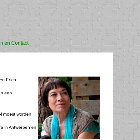
en en Contact
en Fries
an een
ool moest worden
ra in Antwerpen en