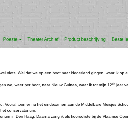
Poezïe
Theater Archief
Product beschrijving
Bestell
jwel niets. Wel dat we op een boot naar Nederland gingen, waar ik op e
de
n we, weer per boot, naar Nieuw Guinea, waar ik tot mijn 12
jaar v
eld. Vooral toen er na het eindexamen aan de Middelbare Meisjes Sch
 het conservatorium.
torium in Den Haag. Daarna zong ik als koorsoliste bij de Vlaamse Ope