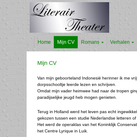
Home
Mijn CV
Romans
Verhalen
Mijn CV
Van mijn geboorteland Indonesië herinner ik me vri
dorpsschooltje leerde lezen en schrijven.
Omdat mijn vader heimwee had naar de tropen ginge
paradijselijke jeugd heb mogen genieten.
Terug in Holland werd het leven pas echt ingewikk
gekozen tussen een studie Nederlandse letteren of
Het werd de operaklas van het Koninklijk Conserva
het Centre Lyrique in Luik.